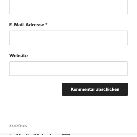
E-Mail-Adresse
*
Website
Beitragsnavigation
Vorheriger
ZURÜCK
Beitrag
Martin-Klinkenberg (27)