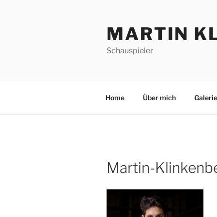
Zum
Inhalt
MARTIN K
springen
Schauspieler
Home
Über mich
Galeri
Martin-Klinkenbe