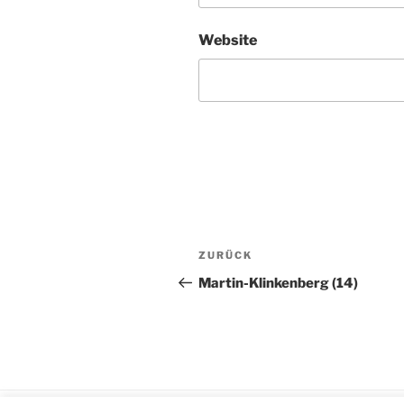
Website
Beitragsnavigation
Vorheriger
ZURÜCK
Beitrag
Martin-Klinkenberg (14)