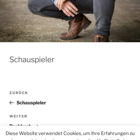
Schauspieler
Beitragsnavigation
Vorheriger
ZURÜCK
Beitrag
Schauspieler
Nächster
WEITER
Beitrag
Drehbuch
Diese Website verwendet Cookies, um Ihre Erfahrungen zu